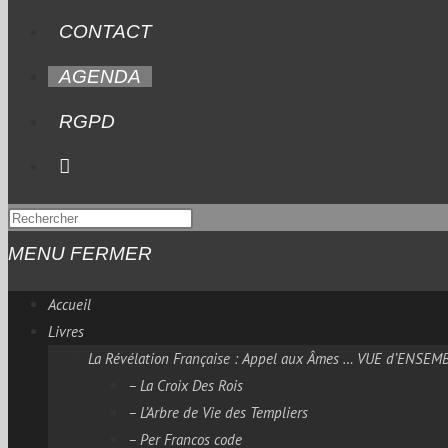
CONTACT
AGENDA
RGPD
MENU
FERMER
Accueil
Livres
La Révélation Française : Appel aux Âmes … VUE d’ENSEM
– La Croix Des Rois
– L’Arbre de Vie des Templiers
– Per Francos code