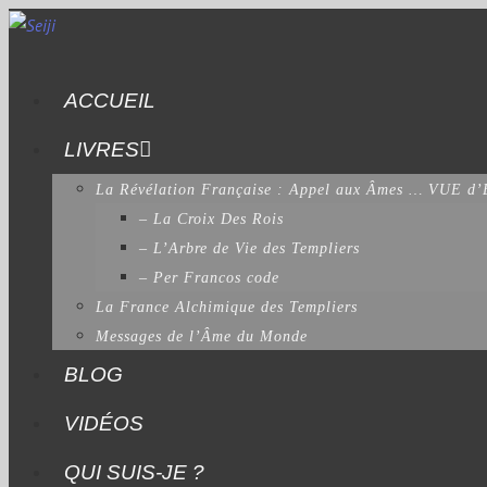
ACCUEIL
LIVRES
La Révélation Française : Appel aux Âmes … VUE 
– La Croix Des Rois
– L’Arbre de Vie des Templiers
– Per Francos code
La France Alchimique des Templiers
Messages de l’Âme du Monde
BLOG
VIDÉOS
QUI SUIS-JE ?