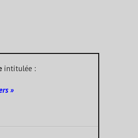
e
intitulée :
ers »