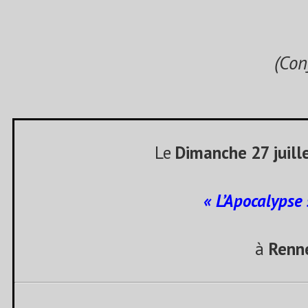
(Confér
Le
Dimanche 27 juille
« L’Apocalypse
à
Renn