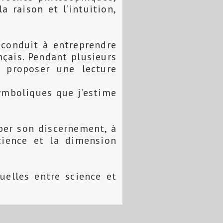
a
m
 raison et l’intuition,
o
t
t
a
o
e
s
i
 conduit à entreprendre
k
r
A
nçais. Pendant plusieurs
l
en proposer une lecture
p
p
ymboliques que j’estime
per son discernement, à
science et la dimension
uelles entre science et