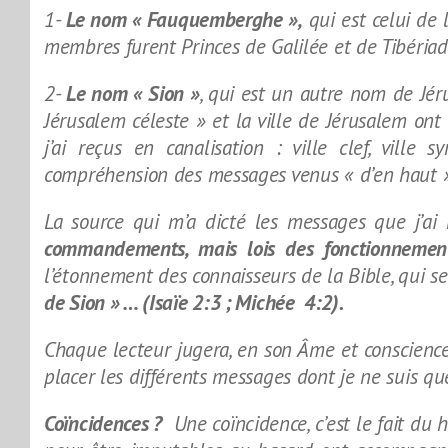
1-
Le nom « Fauquemberghe »,
qui est celui de
membres furent Princes de Galilée et de Tibériad
2-
Le nom « Sion »
, qui est un autre nom de Jéru
Jérusalem céleste » et la ville de Jérusalem on
j’ai reçus en canalisation : ville clef, vil
compréhension des messages venus « d’en haut » 
La source qui m’a dicté les messages que j’ai
commandements, mais lois des fonctionnemen
l’étonnement des connaisseurs de la Bible, qui 
de Sion » … (Isaïe 2:3 ; Michée 4:2).
Chaque lecteur jugera, en son Âme et conscience,
placer les différents messages dont je ne suis qu
Coïncidences ?
Une coïncidence, c’est le fait du 