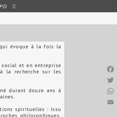
PD
qui évoque à la fois la
 social et en entreprise
à la recherche sur les
F
a
T
gné durant douze ans à
aines.
c
w
W
e
i
ions spirituelles : Issu
h
E
b
proches philosophiques,
t