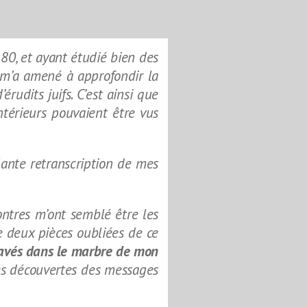
80, et ayant étudié bien des
é m’a amené à approfondir la
rudits juifs. C
’est ainsi que
térieurs pouvaient être vus
lante retranscription de mes
ontres m’ont semblé être les
e deux pièces oubliées de ce
avés dans le marbre de mon
es découvertes des messages