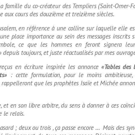
 la famille du co-créateur des Templiers (Saint-Omer-
e aux cours des douzième et treizième siècles.
salem, en référence à une colline sur laquelle elle es
t une place importance au sein des messages inscrits 
le symbole, ce que les hommes en feront signera l
depuis toujours, et juste réactualisés par mes ouvrage
 reçus en écriture inspirée les annonce
«Tables des l
ts»
: cette formulation, pour le moins ambitieuse,
se rappelleront que les prophètes Isaïe et Michée anno
 et en son libre arbitre, du sens à donner à ces coïnc
e le relais.
hasard ; deux ou trois , ça passe encore … Mais des sy