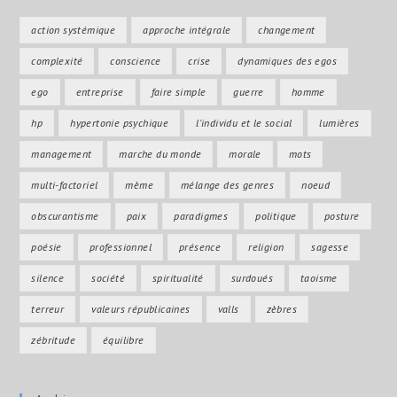
action systémique
approche intégrale
changement
complexité
conscience
crise
dynamiques des egos
ego
entreprise
faire simple
guerre
homme
hp
hypertonie psychique
l'individu et le social
lumières
management
marche du monde
morale
mots
multi-factoriel
mème
mélange des genres
noeud
obscurantisme
paix
paradigmes
politique
posture
poésie
professionnel
présence
religion
sagesse
silence
société
spiritualité
surdoués
taoisme
terreur
valeurs républicaines
valls
zèbres
zébritude
équilibre