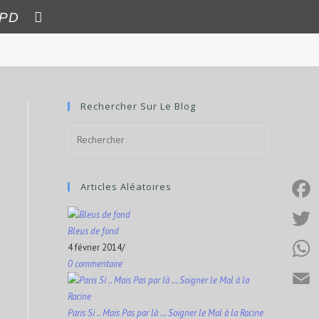
PD
Rechercher Sur Le Blog
Articles Aléatoires
F
Bleus de fond
a
T
4 février 2014
/
c
0 commentaire
w
W
e
i
h
E
b
Paris Si .. Mais Pas par là … Soigner le Mal à la Racine
t