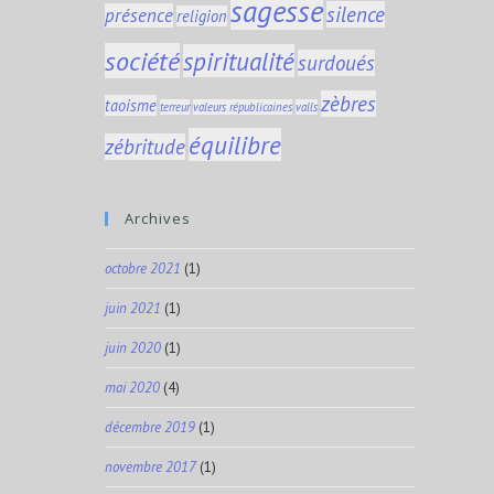
sagesse
silence
présence
religion
société
spiritualité
surdoués
zèbres
taoisme
terreur
valeurs républicaines
valls
équilibre
zébritude
Archives
octobre 2021
(1)
juin 2021
(1)
juin 2020
(1)
mai 2020
(4)
décembre 2019
(1)
novembre 2017
(1)