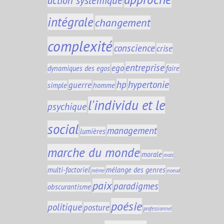
action systémique
intégrale
changement
complexité
conscience
crise
entreprise
ego
dynamiques des egos
faire
hp
hypertonie
guerre
simple
homme
l'individu et le
psychique
social
management
lumières
marche du monde
morale
mots
multi-factoriel
mélange des genres
mème
noeud
paix
paradigmes
obscurantisme
poésie
politique
posture
professionnel