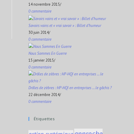
a
m
14 novembre 2015
/
o
t
t
0 commentaire
a
o
e
s
i
Savoirs vains et « vrai savoir » : Billet d’humeur
k
r
A
30 juin 2014
/
l
0 commentaire
p
p
Nous Sommes En Guerre
15 janvier 2015
/
0 commentaire
Drôles de zèbres : HP-HQI en entreprises … le gâchis ?
22 décembre 2014
/
0 commentaire
Étiquettes
approche