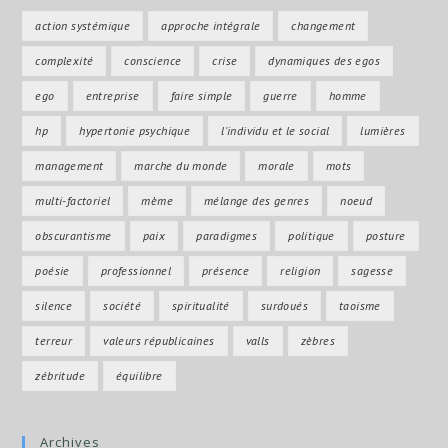
action systémique
approche intégrale
changement
complexité
conscience
crise
dynamiques des egos
ego
entreprise
faire simple
guerre
homme
hp
hypertonie psychique
l'individu et le social
lumières
management
marche du monde
morale
mots
multi-factoriel
mème
mélange des genres
noeud
obscurantisme
paix
paradigmes
politique
posture
poésie
professionnel
présence
religion
sagesse
silence
société
spiritualité
surdoués
taoisme
terreur
valeurs républicaines
valls
zèbres
zébritude
équilibre
Archives