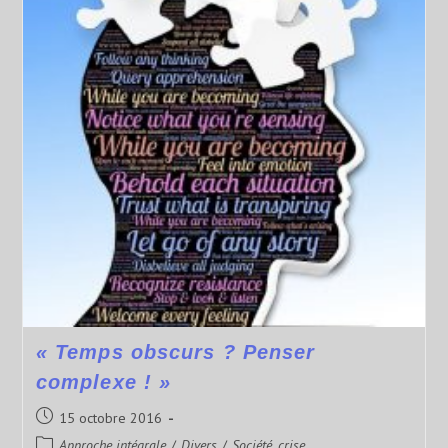
« Temps obscurs ? Penser
complexe ! »
15 octobre 2016
Approche intégrale
/
Divers
/
Société, crise ...