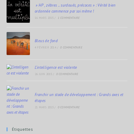
» HP , zèbres .. surdoués, précoces » : Vérité bien
ordonnée commence par soi même !
16 MARS 2015
/
1 COMMENTAIRE
Bleus de fond
4 FÉVRIER 2014
/
0 COMMENTAIRE
L’intelligence est violente
26 JUIN 2015
/
0 COMMENTAIRE
Franchir un stade de développement : Grands axes et
étapes
21 MARS 2013
/
0 COMMENTAIRE
Étiquettes