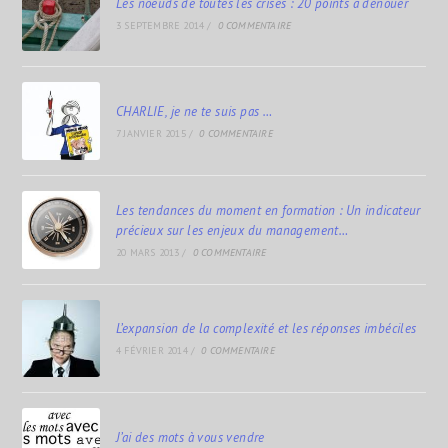
Les noeuds de toutes les crises : 20 points à dénouer
3 SEPTEMBRE 2014
/
0 COMMENTAIRE
CHARLIE, je ne te suis pas …
7 JANVIER 2015
/
0 COMMENTAIRE
Les tendances du moment en formation : Un indicateur
précieux sur les enjeux du management…
20 MARS 2013
/
0 COMMENTAIRE
L’expansion de la complexité et les réponses imbéciles
4 FÉVRIER 2014
/
0 COMMENTAIRE
J’ai des mots à vous vendre