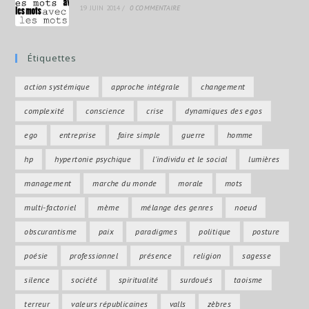
19 JUIN 2014
/
0 COMMENTAIRE
Étiquettes
action systémique
approche intégrale
changement
complexité
conscience
crise
dynamiques des egos
ego
entreprise
faire simple
guerre
homme
hp
hypertonie psychique
l'individu et le social
lumières
management
marche du monde
morale
mots
multi-factoriel
mème
mélange des genres
noeud
obscurantisme
paix
paradigmes
politique
posture
poésie
professionnel
présence
religion
sagesse
silence
société
spiritualité
surdoués
taoisme
terreur
valeurs républicaines
valls
zèbres