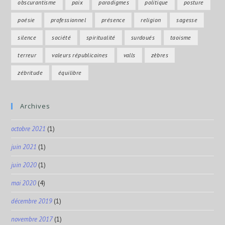
obscurantisme
paix
paradigmes
politique
posture
poésie
professionnel
présence
religion
sagesse
silence
société
spiritualité
surdoués
taoisme
terreur
valeurs républicaines
valls
zèbres
zébritude
équilibre
Archives
octobre 2021
(1)
juin 2021
(1)
juin 2020
(1)
mai 2020
(4)
décembre 2019
(1)
novembre 2017
(1)