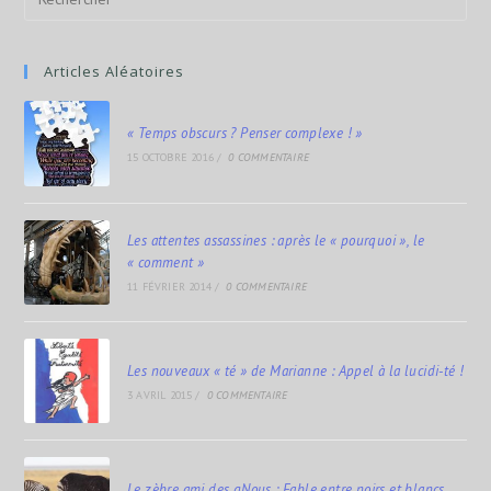
Articles Aléatoires
« Temps obscurs ? Penser complexe ! »
15 OCTOBRE 2016
/
0 COMMENTAIRE
Les attentes assassines : après le « pourquoi », le
« comment »
11 FÉVRIER 2014
/
0 COMMENTAIRE
Les nouveaux « té » de Marianne : Appel à la lucidi-té !
3 AVRIL 2015
/
0 COMMENTAIRE
Le zèbre ami des gNous : Fable entre noirs et blancs