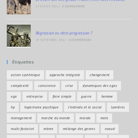
8 FÉVRIER 2016
/
0 COMMENTAIRE
Régression ou rétro-progression ?
29 SEPTEMBRE 2016
/
0 COMMENTAIRE
Étiquettes
action systémique
approche intégrale
changement
complexité
conscience
crise
dynamiques des egos
ego
entreprise
faire simple
guerre
homme
hp
hypertonie psychique
l'individu et le social
lumières
management
marche du monde
morale
mots
multi-factoriel
mème
mélange des genres
noeud