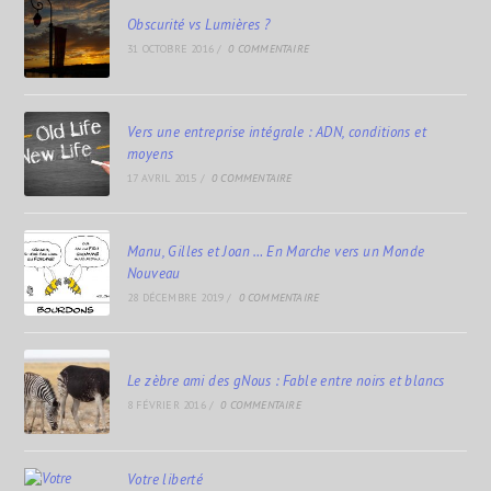
Obscurité vs Lumières ?
31 OCTOBRE 2016
/
0 COMMENTAIRE
Vers une entreprise intégrale : ADN, conditions et
moyens
17 AVRIL 2015
/
0 COMMENTAIRE
Manu, Gilles et Joan … En Marche vers un Monde
Nouveau
28 DÉCEMBRE 2019
/
0 COMMENTAIRE
Le zèbre ami des gNous : Fable entre noirs et blancs
8 FÉVRIER 2016
/
0 COMMENTAIRE
Votre liberté