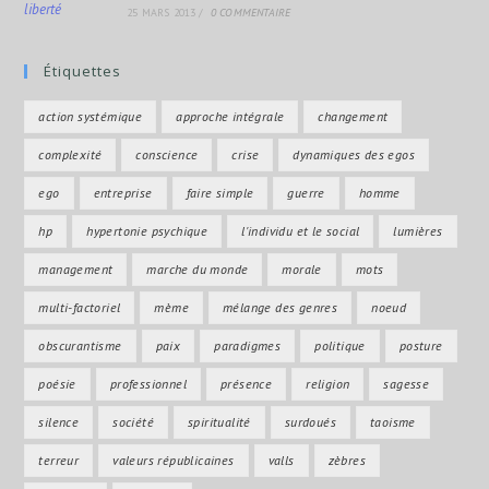
25 MARS 2013
/
0 COMMENTAIRE
Étiquettes
action systémique
approche intégrale
changement
complexité
conscience
crise
dynamiques des egos
ego
entreprise
faire simple
guerre
homme
hp
hypertonie psychique
l'individu et le social
lumières
management
marche du monde
morale
mots
multi-factoriel
mème
mélange des genres
noeud
obscurantisme
paix
paradigmes
politique
posture
poésie
professionnel
présence
religion
sagesse
silence
société
spiritualité
surdoués
taoisme
terreur
valeurs républicaines
valls
zèbres