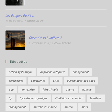
Les dangers du Kiss…
22 MARS 2013
/
0 COMMENTAIRE
Obscurité vs Lumières ?
31 OCTOBRE 2016
/
0 COMMENTAIRE
Étiquettes
action systémique
approche intégrale
changement
complexité
conscience
crise
dynamiques des egos
ego
entreprise
faire simple
guerre
homme
hp
hypertonie psychique
l'individu et le social
lumières
management
marche du monde
morale
mots