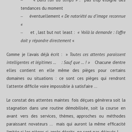
tendances du moment
éventuellement
« De notoriété ou d’image reconnue
–
«
et , last but not least :
« Voilà la demande : l’offre
–
doit y répondre directement
«
Comme je l’avais déjà écrit : »
Toutes ces attentes paraissent
intelligentes et légitimes … : Sauf que … ! »
Chacune d’entre
elles contient en elle même des pièges pour certains
domaines ou situations : ce sont ces pièges qui rendront
l’attente difficile voire impossible à satisfaire …
Le constat des attentes maintes fois déçues génèrera soit la
stagnation dans une routine démobilisée, soit la course en
avant vers des services, thèmes, approches ou méthodes
paraissant novateurs … mais qui auront la même efficacité
limitée si les pièges ci-après décrits ne sont pas déjoués !