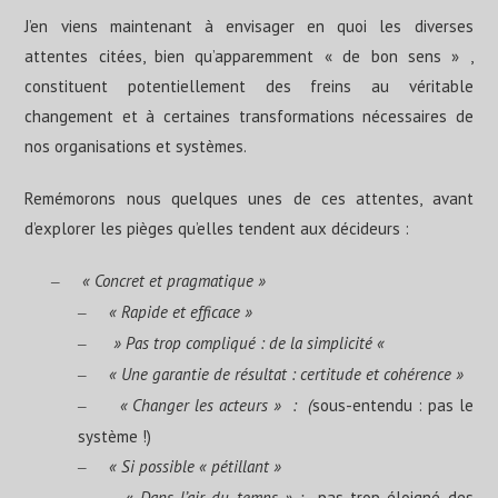
J’en viens maintenant à envisager en quoi les diverses
attentes citées, bien qu’apparemment « de bon sens » ,
constituent potentiellement des freins au véritable
changement et à certaines transformations nécessaires de
nos organisations et systèmes.
Remémorons nous quelques unes de ces attentes, avant
d’explorer les pièges qu’elles tendent aux décideurs :
« Concret et pragmatique »
–
« Rapide et efficace »
–
» Pas trop compliqué : de la simplicité «
–
« Une garantie de résultat : certitude et cohérence »
–
« Changer les acteurs » : (
sous-entendu : pas le
–
système !)
« Si possible « pétillant »
–
«
Dans l’air du temps » :
pas trop éloigné des
–