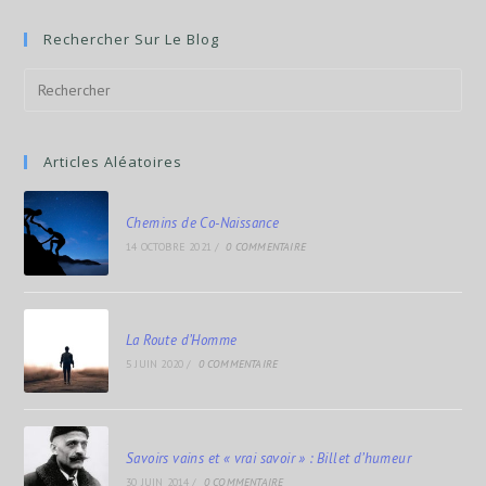
Rechercher Sur Le Blog
Articles Aléatoires
Chemins de Co-Naissance
14 OCTOBRE 2021
/
0 COMMENTAIRE
La Route d’Homme
5 JUIN 2020
/
0 COMMENTAIRE
Savoirs vains et « vrai savoir » : Billet d’humeur
30 JUIN 2014
/
0 COMMENTAIRE