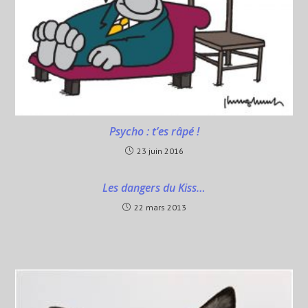
k
p
Psycho : t’es râpé !
23 juin 2016
Les dangers du Kiss…
22 mars 2013