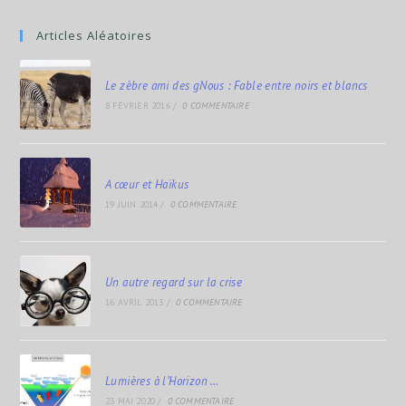
Articles Aléatoires
Le zèbre ami des gNous : Fable entre noirs et blancs
8 FÉVRIER 2016
/
0 COMMENTAIRE
A cœur et Haïkus
19 JUIN 2014
/
0 COMMENTAIRE
Un autre regard sur la crise
16 AVRIL 2013
/
0 COMMENTAIRE
Lumières à l’Horizon …
23 MAI 2020
/
0 COMMENTAIRE