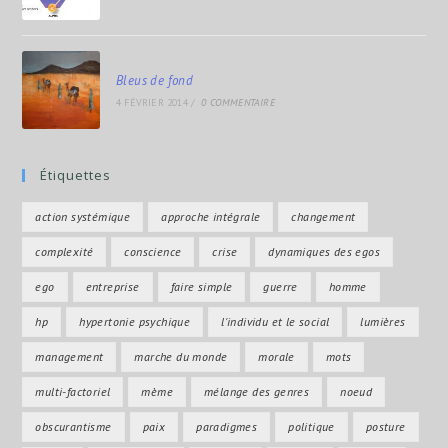
Bleus de fond
4 FÉVRIER 2014
/
0 COMMENTAIRE
Étiquettes
action systémique
approche intégrale
changement
complexité
conscience
crise
dynamiques des egos
ego
entreprise
faire simple
guerre
homme
hp
hypertonie psychique
l'individu et le social
lumières
management
marche du monde
morale
mots
multi-factoriel
mème
mélange des genres
noeud
obscurantisme
paix
paradigmes
politique
posture