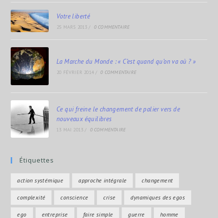
Votre liberté
25 MARS 2013
/
0 COMMENTAIRE
La Marche du Monde : « C’est quand qu’on va où ? »
20 FÉVRIER 2014
/
0 COMMENTAIRE
Ce qui freine le changement de palier vers de
nouveaux équilibres
13 MAI 2013
/
0 COMMENTAIRE
Étiquettes
action systémique
approche intégrale
changement
complexité
conscience
crise
dynamiques des egos
ego
entreprise
faire simple
guerre
homme