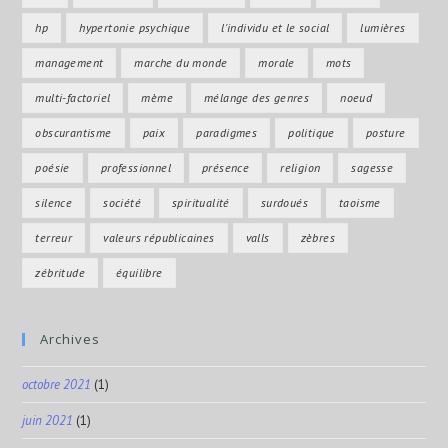
hp
hypertonie psychique
l'individu et le social
lumières
management
marche du monde
morale
mots
multi-factoriel
mème
mélange des genres
noeud
obscurantisme
paix
paradigmes
politique
posture
poésie
professionnel
présence
religion
sagesse
silence
société
spiritualité
surdoués
taoisme
terreur
valeurs républicaines
valls
zèbres
zébritude
équilibre
Archives
octobre 2021
(1)
juin 2021
(1)